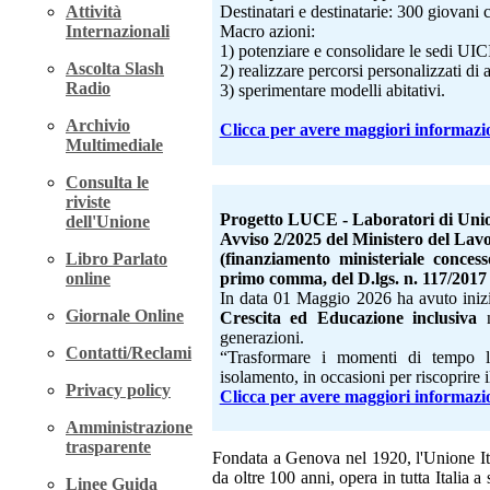
Attività
Destinatari e destinatarie: 300 giovani 
Internazionali
Macro azioni:
1) potenziare e consolidare le sedi UICI
Ascolta Slash
2) realizzare percorsi personalizzati di
Radio
3) sperimentare modelli abitativi.
Archivio
Clicca per avere maggiori informazi
Multimediale
Consulta le
riviste
Progetto LUCE - Laboratori di Unio
dell'Unione
Avviso 2/2025 del Ministero del Lavor
(finanziamento ministeriale concess
Libro Parlato
primo comma, del D.lgs. n. 117/2017 e
online
In data 01 Maggio 2026 ha avuto iniz
Giornale Online
Crescita ed Educazione inclusiva
n
generazioni.
Contatti/Reclami
“Trasformare i momenti di tempo li
isolamento, in occasioni per riscoprire
Privacy policy
Clicca per avere maggiori informazi
Amministrazione
trasparente
Fondata a Genova nel 1920, l'Unione It
da oltre 100 anni, opera in tutta Italia 
Linee Guida