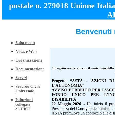
postale n. 279018 Unione Itali
A
Benvenuti 
Salta menu
News e Web
Organizzazione
“Progetto realizzato con il contributo della
Documentazione
Servizi
Progetto “ASTA – AZIONI 
L’AUTONOMIA”
Servizio Civile
AVVISO PUBBLICO PER L’ACC
Universale
FONDO UNICO PER L’IN
DISABILITÀ
Istituzioni
22 Maggio 2026
- Ha inizio il pro
collegate
Presidenza del Consiglio dei ministri – M
all'UICI
ASTA promuove un approccio alla disabi