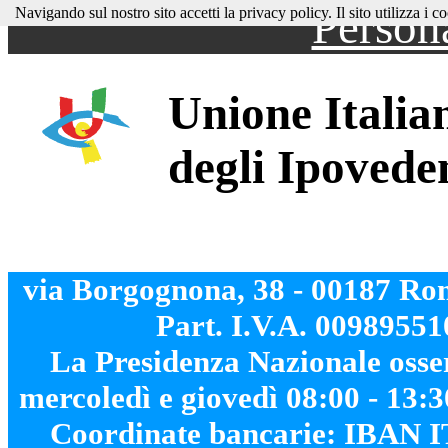
Persona
Navigando sul nostro sito accetti la privacy policy. Il sito utilizza i coo
Unione Italian
degli Ipovede
via Borgognona, 38 - 00187 Rom
Part. I.V.A. 00989551
La Presidenza Nazionale osser
mercoledì e giovedì 08:00 - 13:3
Coordinate bancarie: IBAN 